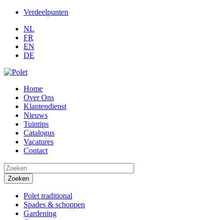
Verdeelpunten
NL
FR
EN
DE
Home
Over Ons
Klantendienst
Nieuws
Tuintips
Catalogus
Vacatures
Contact
Search this site
Polet traditional
Spades & schoppen
Gardening