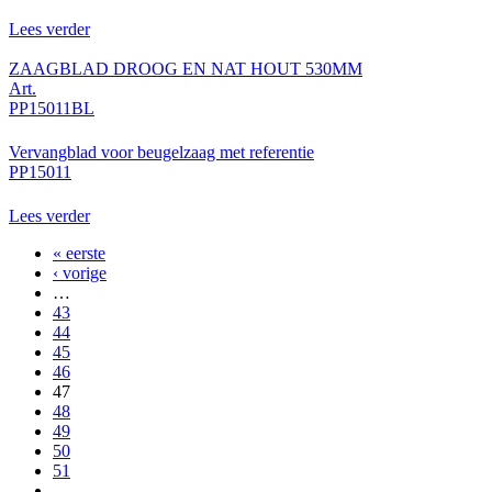
Lees verder
ZAAGBLAD DROOG EN NAT HOUT 530MM
Art.
PP15011BL
Vervangblad voor beugelzaag met referentie
PP15011
Lees verder
« eerste
Pagina's
‹ vorige
…
43
44
45
46
47
48
49
50
51
…