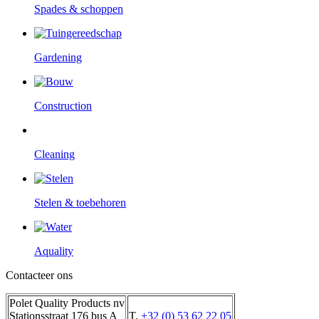
Spades & schoppen
Gardening
Construction
Cleaning
Stelen & toebehoren
Aquality
Contacteer ons
Polet Quality Products nv
Stationsstraat 176 bus A
T.
+32 (0) 53 62 22 05