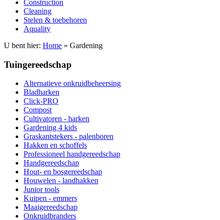
Construction
Cleaning
Stelen & toebehoren
Aquality
U bent hier:
Home
» Gardening
Tuingereedschap
Alternatieve onkruidbeheersing
Bladharken
Click-PRO
Compost
Cultivatoren - harken
Gardening 4 kids
Graskantstekers - palenboren
Hakken en schoffels
Professioneel handgereedschap
Handgereedschap
Hout- en bosgereedschap
Houwelen - landhakken
Junior tools
Kuipen - emmers
Maaigereedschap
Onkruidbranders