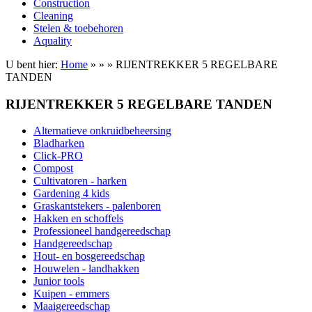
Construction
Cleaning
Stelen & toebehoren
Aquality
U bent hier:
Home
»
»
» RIJENTREKKER 5 REGELBARE
TANDEN
RIJENTREKKER 5 REGELBARE TANDEN
Alternatieve onkruidbeheersing
Bladharken
Click-PRO
Compost
Cultivatoren - harken
Gardening 4 kids
Graskantstekers - palenboren
Hakken en schoffels
Professioneel handgereedschap
Handgereedschap
Hout- en bosgereedschap
Houwelen - landhakken
Junior tools
Kuipen - emmers
Maaigereedschap