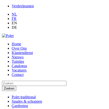
Verdeelpunten
NL
FR
EN
DE
Home
Over Ons
Klantendienst
Nieuws
Tuintips
Catalogus
Vacatures
Contact
Search this site
Polet traditional
Spades & schoppen
Gardening