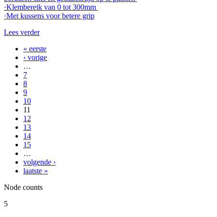
·Klembereik van 0 tot 300mm
·Met kussens voor betere grip
Lees verder
« eerste
Pagina's
‹ vorige
…
7
8
9
10
11
12
13
14
15
…
volgende ›
laatste »
Node counts
5