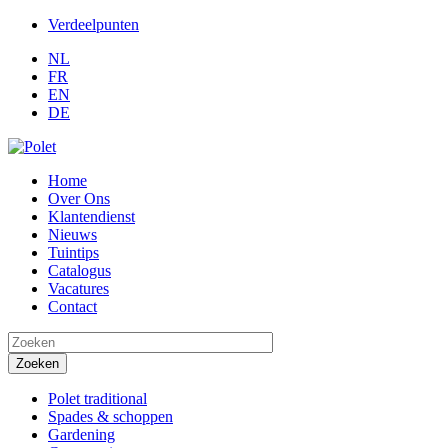
Verdeelpunten
NL
FR
EN
DE
Home
Over Ons
Klantendienst
Nieuws
Tuintips
Catalogus
Vacatures
Contact
Search this site
Polet traditional
Spades & schoppen
Gardening