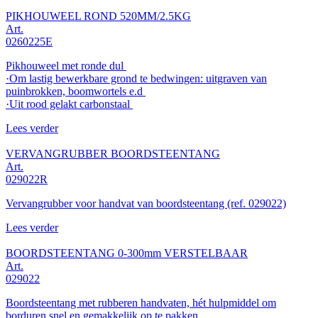
PIKHOUWEEL ROND 520MM/2.5KG
Art.
0260225E
Pikhouweel met ronde dul
·Om lastig bewerkbare grond te bedwingen: uitgraven van
puinbrokken, boomwortels e.d
·Uit rood gelakt carbonstaal
Lees verder
VERVANGRUBBER BOORDSTEENTANG
Art.
029022R
Vervangrubber voor handvat van boordsteentang (ref. 029022)
Lees verder
BOORDSTEENTANG 0-300mm VERSTELBAAR
Art.
029022
Boordsteentang met rubberen handvaten, hét hulpmiddel om
borduren snel en gemakkelijk op te pakken