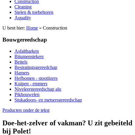
Construction
Cleaning
Stelen & toebehoren
Aquality
U bent hier:
Home
» Construction
Bouwgereedschap
Asfaltharken
Bitumenstekers
Beitels
Bestratingsgereedchap
Hamers
Hefbomen - stootijzers
Kuipen - emmers
Niveleergereedschap alu
Pikhouwelen
Stukadoors- en metsersgereedschap
Producten onder de tekst
Doe-het-zelver of vakman? U zit gebeiteld
bij Polet!