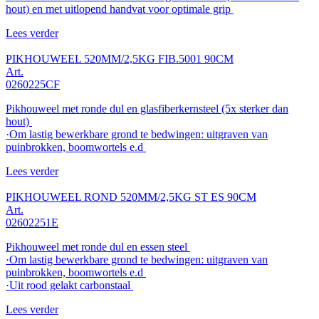
hout) en met uitlopend handvat voor optimale grip
Lees verder
PIKHOUWEEL 520MM/2,5KG FIB.5001 90CM
Art.
0260225CF
Pikhouweel met ronde dul en glasfiberkernsteel (5x sterker dan
hout)
·Om lastig bewerkbare grond te bedwingen: uitgraven van
puinbrokken, boomwortels e.d
Lees verder
PIKHOUWEEL ROND 520MM/2,5KG ST ES 90CM
Art.
02602251E
Pikhouweel met ronde dul en essen steel
·Om lastig bewerkbare grond te bedwingen: uitgraven van
puinbrokken, boomwortels e.d
·Uit rood gelakt carbonstaal
Lees verder