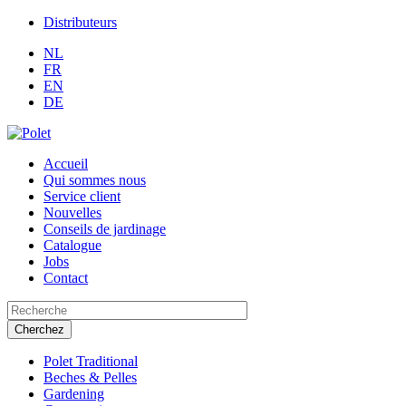
Distributeurs
NL
FR
EN
DE
Accueil
Qui sommes nous
Service client
Nouvelles
Conseils de jardinage
Catalogue
Jobs
Contact
Search this site
Polet Traditional
Beches & Pelles
Gardening