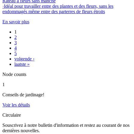
Rateau à fleurs sans manche
·Idéal pour travailler entre des plantes et des fleurs, sans les
endommagés même entre des parterres de fleurs étroits
En savoir plus
1
Pages
2
3
4
5
volgende ›
laatste »
Node counts
1
Conseils de jardinage!
Voir les détails
Circulaire
Souscrivez à notre bulletin d'information et restez au courant de nos
dernières nouvelles.